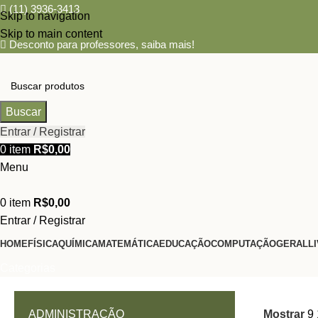
(11) 3936-3413
Skip to navigation
Skip to main content
Desconto para professores,
saiba mais!
Buscar
Entrar / Registrar
0
item
R$
0,00
Menu
0
item
R$
0,00
Entrar / Registrar
HOME
FÍSICA
QUÍMICA
MATEMÁTICA
EDUCAÇÃO
COMPUTAÇÃO
GERAL
L
Categorias
ADMINISTRAÇÃO
Mostrar
9