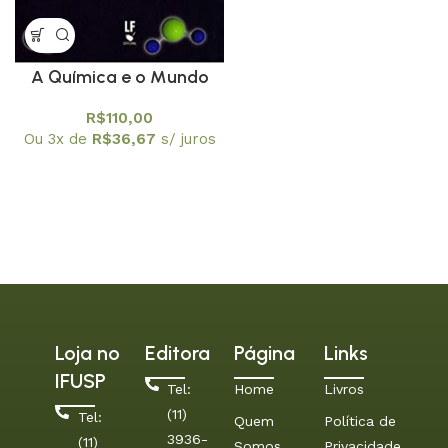
A Química e o Mundo
Livro 3: A Tecnologia
R$
110,00
Ou 3x de
R$
36,67
s/ juros
Loja no
Editora
Página
Links
IFUSP
Tel:
Home
Livros
(11)
Tel:
Quem
Política de
3936-
(11)
Somos
Privacidade