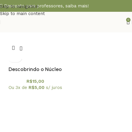
Desconto para professores,
saiba mais!
Skip to navigation
Skip to main content
0
Descobrindo o Núcleo
Atômico
R$
15,00
Ou 3x de
R$
5,00
s/ juros