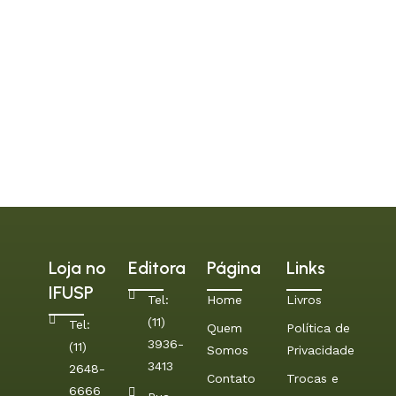
Loja no
Editora
Página
Links
IFUSP
Tel:
Home
Livros
(11)
Tel:
Quem
Política de
3936-
(11)
Somos
Privacidade
3413
2648-
Contato
Trocas e
6666