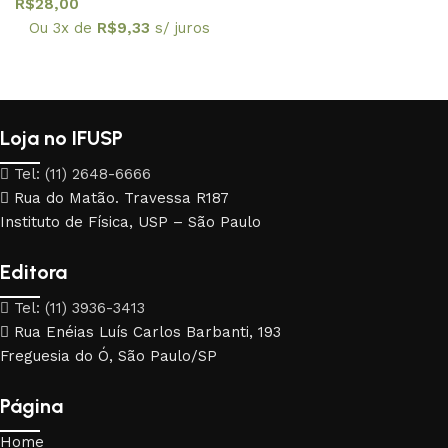
R$
28,00
Ou 3x de
R$
9,33
s/ juros
Loja no IFUSP
Tel: (11) 2648-6666
Rua do Matão. Travessa R187
Instituto de Física, USP – São Paulo
Editora
Tel: (11) 3936-3413
Rua Enéias Luís Carlos Barbanti, 193
Freguesia do Ó, São Paulo/SP
Página
Home