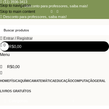
0
(11) 3936-3413
Skip to navigation
Desconto para professores,
saiba mais!
Skip to main content
Desconto para professores,
saiba mais!
Entrar / Registrar
0
R$
0,00
Menu
R$
0,00
HOME
FÍSICA
QUÍMICA
MATEMÁTICA
EDUCAÇÃO
COMPUTAÇÃO
GERAL
LIVROS GRATUÍTOS
Categorias