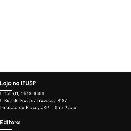
Loja no IFUSP
Tel: (11) 2648-6666
Rua do Matão. Travessa R187
Instituto de Física, USP – São Paulo
Editora