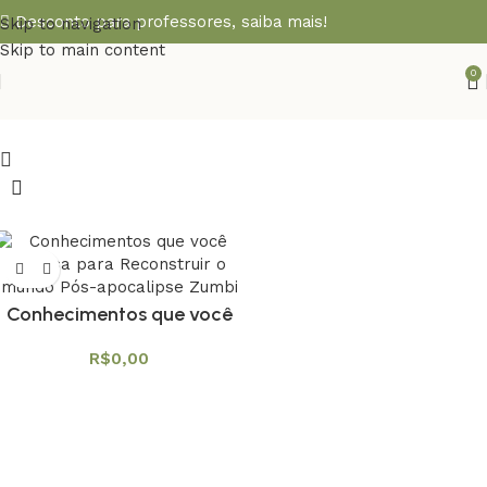
Desconto para professores,
saiba mais!
Skip to navigation
Skip to main content
0
Conhecimentos que você
precisa para Reconstruir o
R$
0,00
mundo Pós-apocalipse
Zumbi