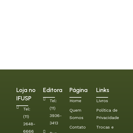
Loja no
Editora
Página
Links
IFUSP
Tel:
Home
Livros
(11)
Tel:
Quem
Política de
3936-
(11)
Somos
Privacidade
3413
2648-
Contato
Trocas e
6666