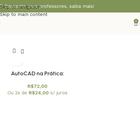
Desconto para professores,
saiba mais!
Skip to navigation
Skip to main content
0
AutoCAD na Prática:
Primeiros Passos
R$
72,00
Ou 3x de
R$
24,00
s/ juros