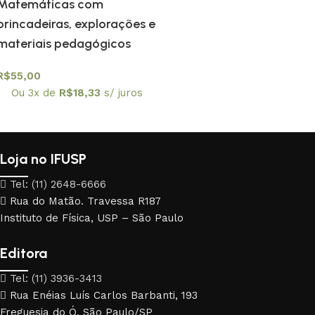
Matemáticas com
brincadeiras, explorações e
materiais pedagógicos
R$
55,00
Ou 3x de
R$
18,33
s/ juros
Loja no IFUSP
Tel: (11) 2648-6666
Rua do Matão. Travessa R187
Instituto de Física, USP – São Paulo
Editora
Tel: (11) 3936-3413
Rua Enéias Luís Carlos Barbanti, 193
Freguesia do Ó, São Paulo/SP