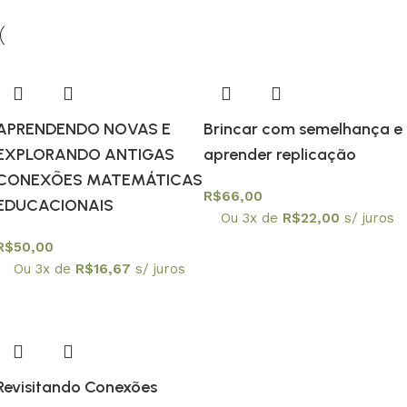
APRENDENDO NOVAS E
Brincar com semelhança e
EXPLORANDO ANTIGAS
aprender replicação
CONEXÕES MATEMÁTICAS
R$
66,00
EDUCACIONAIS
Ou 3x de
R$
22,00
s/ juros
R$
50,00
Ou 3x de
R$
16,67
s/ juros
Revisitando Conexões