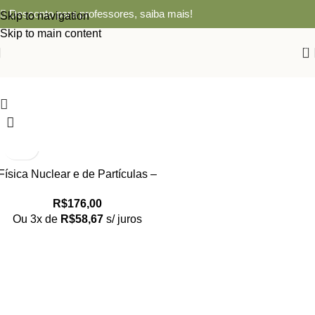
Desconto para professores,
saiba mais!
Skip to navigation
Skip to main content
0
Física Nuclear e de Partículas –
uma introdução
R$
176,00
Ou 3x de
R$
58,67
s/ juros