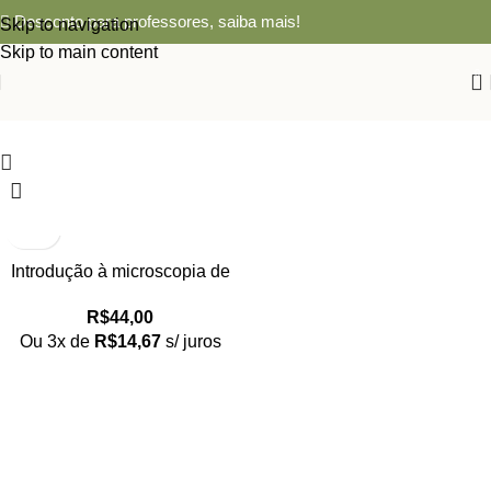
Desconto para professores,
saiba mais!
Skip to navigation
Skip to main content
0
Introdução à microscopia de
força atômica
R$
44,00
Ou 3x de
R$
14,67
s/ juros