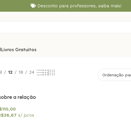
Desconto para professores,
saiba mais!
l
Livros Gratuítos
9
12
18
24
sobre a relação
ico e o privado no
$
110,00
 América Latina
R$
36,67
s/ juros