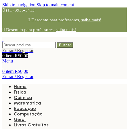
Skip to navigation
Skip to main content
(11) 3936-3413
Desconto para professores,
saiba mais!
Desconto para professores,
saiba mais!
Buscar
Entrar / Registrar
0
item
R$
0,00
Menu
0
item
R$
0,00
Entrar / Registrar
Home
Física
Química
Matemática
Educação
Computação
Geral
Livros Gratuítos