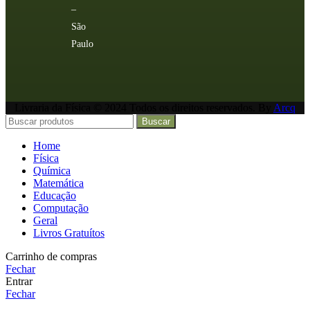
–
São
Paulo
Livraria da Física © 2024 Todos os direitos reservados. By
Arcq
Buscar
Home
Física
Química
Matemática
Educação
Computação
Geral
Livros Gratuítos
Carrinho de compras
Fechar
Entrar
Fechar