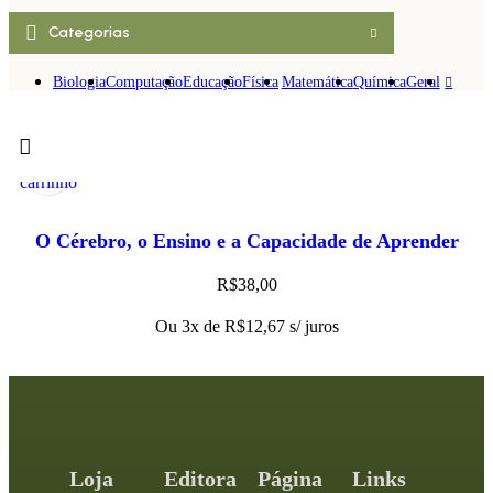
Categorias
Biologia
Computação
Educação
Física
Matemática
Química
Geral
Adicionar
Visualização
ao
Rápida
carrinho
O Cérebro, o Ensino e a Capacidade de Aprender
R$
38,00
Ou 3x de
R$
12,67
s/ juros
Loja
Editora
Página
Links