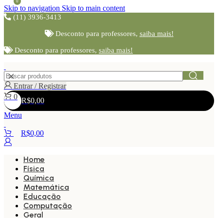
0
Skip to navigation
Skip to main content
(11) 3936-3413
Desconto para professores,
saiba mais!
Desconto para professores,
saiba mais!
Entrar / Registrar
0
R$
0,00
Menu
R$
0,00
Home
Física
Química
Matemática
Educação
Computação
Geral