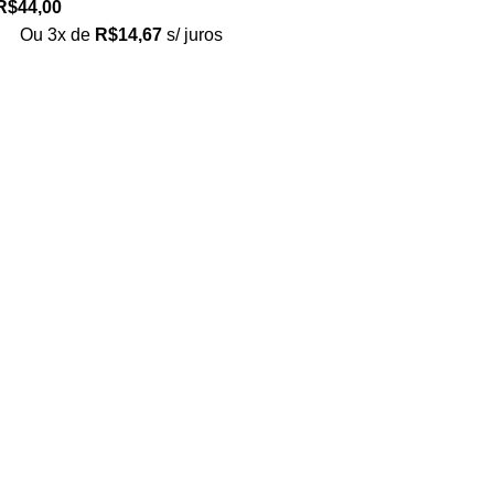
R$
44,00
Ou 3x de
R$
14,67
s/ juros
Loja no IFUSP
Tel: (11) 2648-6666
Rua do Matão. Travessa R187
Instituto de Física, USP – São Paulo