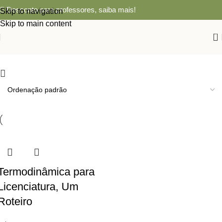
Desconto para professores,
saiba mais!
Skip to navigation
Skip to main content
0
Termodinâmica para
Licenciatura, Um
Roteiro