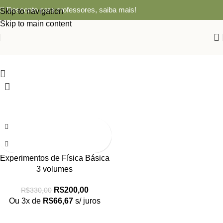
Desconto para professores,
saiba mais!
Skip to navigation
Skip to main content
0
-39%
Experimentos de Física Básica
3 volumes
R$
200,00
R$
330,00
Ou 3x de
R$
66,67
s/ juros