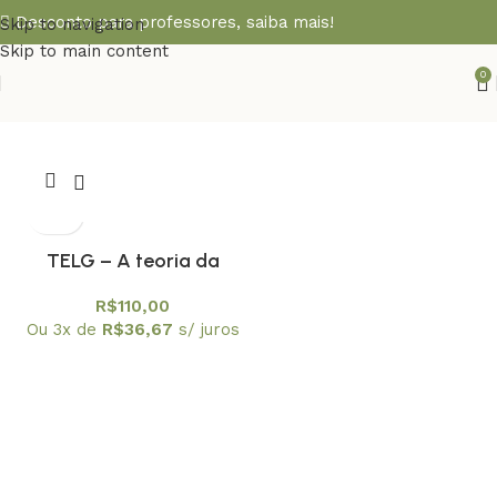
Desconto para professores,
saiba mais!
Skip to navigation
Skip to main content
0
TELG – A teoria da
Energia Livre
R$
110,00
Generalizada Vol. 1
Ou 3x de
R$
36,67
s/ juros