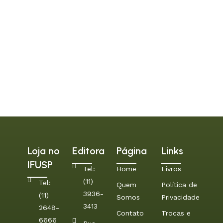
Loja no
Editora
Página
Links
IFUSP
Tel:
Home
Livros
(11)
Tel:
Quem
Política de
3936-
(11)
Somos
Privacidade
3413
2648-
Contato
Trocas e
6666