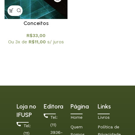
Conceitos
trigonométricos
R$
33,00
articulados a partir do
Ou 3x de
R$
11,00
s/ juros
instrumento náutico,
balhestilha, na interface
entre historia e ensino de
matamática
Loja no
Editora
Página
Links
IFUSP
Tel:
Home
Livros
(11)
Tel:
Quem
Política de
3936-
(11)
Somos
Privacidade