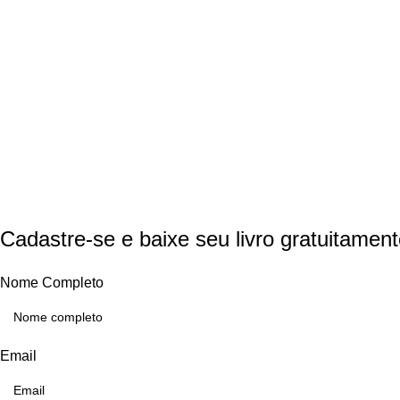
Home
Quem Somos
Contato
Links
Livros
Política de Privacidade
Trocas e Devoluções
Livraria da Física © 2024 Todos os direitos reservados. By
Arcq
Cadastre-se e baixe seu livro gratuitament
Nome Completo
Email