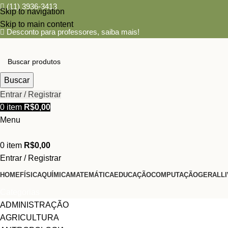
(11) 3936-3413
Skip to navigation
Skip to main content
Desconto para professores,
saiba mais!
Buscar
Entrar / Registrar
0
item
R$
0,00
Menu
0
item
R$
0,00
Entrar / Registrar
HOME
FÍSICA
QUÍMICA
MATEMÁTICA
EDUCAÇÃO
COMPUTAÇÃO
GERAL
L
Categorias
ADMINISTRAÇÃO
AGRICULTURA