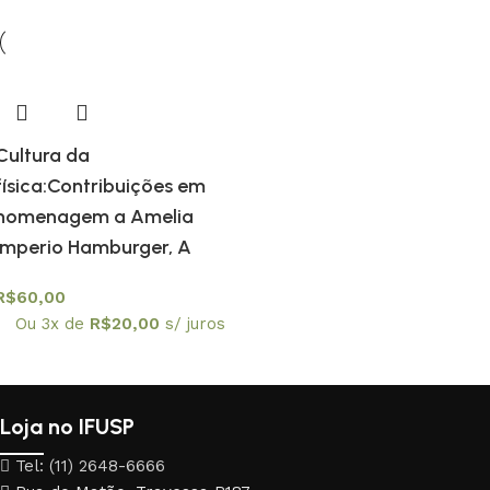
Cultura da
física:Contribuições em
homenagem a Amelia
Imperio Hamburger, A
R$
60,00
Ou 3x de
R$
20,00
s/ juros
Loja no IFUSP
Tel: (11) 2648-6666