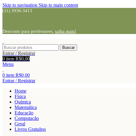
Skip to navigation
Skip to main content
(11) 3936-3413
Desconto para professores,
saiba mais!
Buscar
Entrar / Registrar
0
item
R$
0,00
Menu
0
item
R$
0,00
Entrar / Registrar
Home
Física
Química
Matemática
Educação
Computação
Geral
Livros Gratuítos