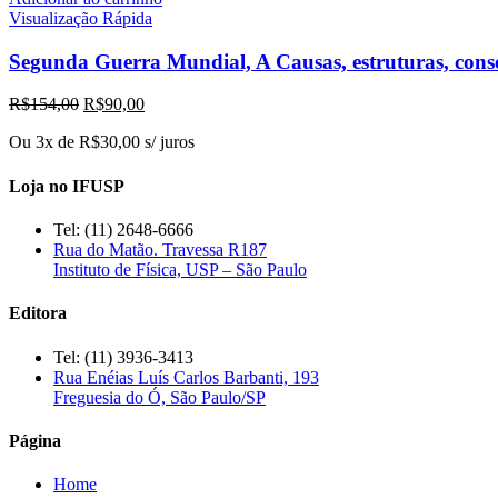
Visualização Rápida
Segunda Guerra Mundial, A Causas, estruturas, cons
O
O
R$
154,00
R$
90,00
preço
preço
Ou 3x de
R$
30,00
s/ juros
original
atual
era:
é:
R$154,00.
R$90,00.
Loja no IFUSP
Tel: (11) 2648-6666
Rua do Matão. Travessa R187
Instituto de Física, USP – São Paulo
Editora
Tel: (11) 3936-3413
Rua Enéias Luís Carlos Barbanti, 193
Freguesia do Ó, São Paulo/SP
Página
Home