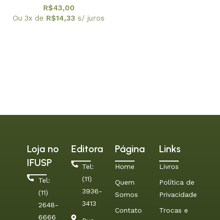
Simplificado da Boca.
R$
43,00
Prevenção Bucal
Ou 3x de
R$
14,33
s/ juros
Loja no
Editora
Página
Links
IFUSP
Tel:
Home
Livros
(11)
Tel:
Quem
Política de
3936-
(11)
Somos
Privacidade
3413
2648-
Contato
Trocas e
6666