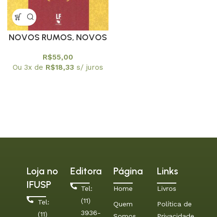
NOVOS RUMOS, NOVOS
OLHARES – PROGRAMA
R$
55,00
DE EDUCAÇAO
Ou 3x de
R$
18,33
s/ juros
CONTINUADA PEC/USPA
Loja no
Editora
Página
Links
IFUSP
Tel:
Home
Livros
(11)
Tel:
Quem
Política de
3936-
(11)
Somos
Privacidade