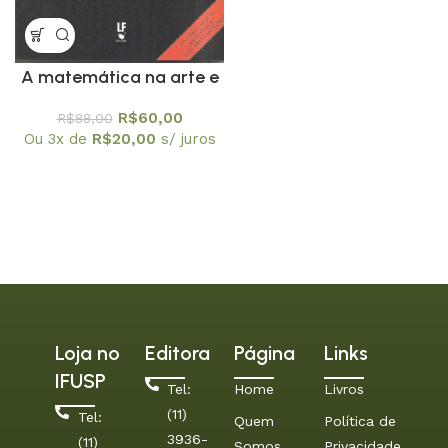
A matemática na arte e
na vida 3 edição
R$
60,00
R$
88,00
Ou 3x de
R$
20,00
s/ juros
Loja no
Editora
Página
Links
IFUSP
Tel:
Home
Livros
(11)
Tel:
Quem
Política de
3936-
(11)
Somos
Privacidade