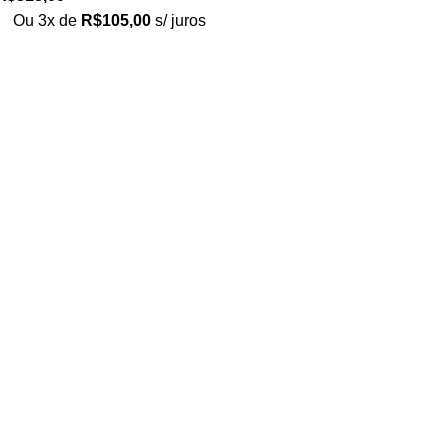
Ou 3x de
R$
105,00
s/ juros
Loja no IFUSP
Tel: (11) 2648-6666
Rua do Matão. Travessa R187
Instituto de Física, USP – São Paulo