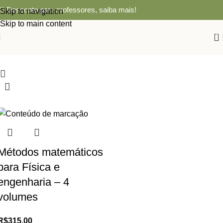
Desconto para professores,
saiba mais!
Skip to navigation
Skip to main content
0
Métodos matemáticos
para Física e
engenharia – 4
volumes
R$
315,00