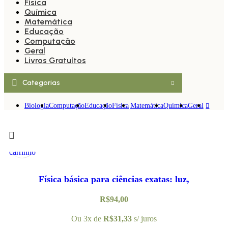
Física
Química
Matemática
Educação
Computação
Geral
Livros Gratuítos
Categorias
Biologia
Computação
Educação
Física
Matemática
Química
Geral
Adicionar
Visualização
ao
Rápida
carrinho
Física básica para ciências exatas: luz,
mecânicaquântica e relatividade: volume 4
R$
94,00
Ou 3x de
R$
31,33
s/ juros