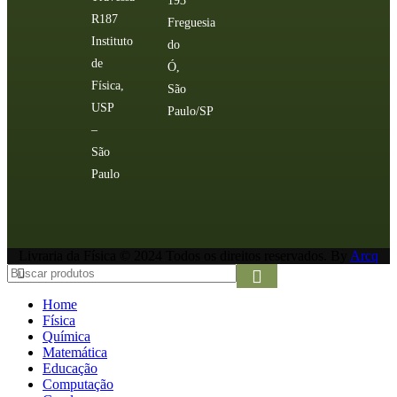
193
R187
Freguesia
Instituto
do
de
Ó,
Física,
São
USP
Paulo/SP
–
São
Paulo
Livraria da Física © 2024 Todos os direitos reservados. By
Arcq
Home
Física
Química
Matemática
Educação
Computação