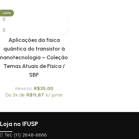
-20%
Aplicações da física
quântica do transistor à
nanotecnologia – Coleção
Temas Atuais de Física /
SBF
R$
35,00
R$
44,00
Ou 3x de
R$
11,67
s/ juros
Loja no IFUSP
Tel: (11) 2648-6666