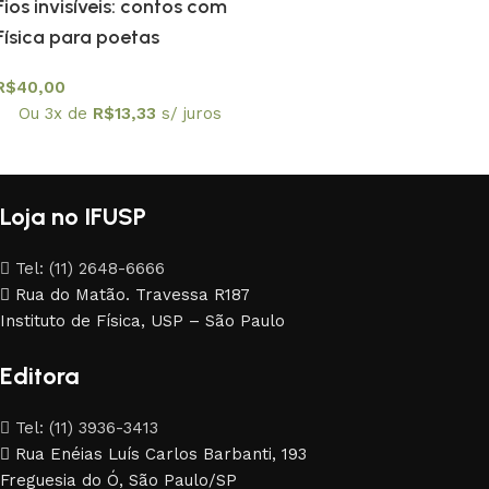
Fios invisíveis: contos com
Física para poetas
R$
40,00
Ou 3x de
R$
13,33
s/ juros
Loja no IFUSP
Tel: (11) 2648-6666
Rua do Matão. Travessa R187
Instituto de Física, USP – São Paulo
Editora
Tel: (11) 3936-3413
Rua Enéias Luís Carlos Barbanti, 193
Freguesia do Ó, São Paulo/SP