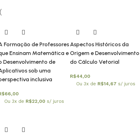
A Formação de Professores
Aspectos Históricos da
que Ensinam Matemática e
Origem e Desenvolvimento
o Desenvolvimento de
do Cálculo Vetorial
Aplicativos sob uma
R$
44,00
perspectiva inclusiva
Ou 3x de
R$
14,67
s/ juros
R$
66,00
Ou 3x de
R$
22,00
s/ juros