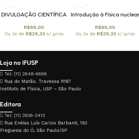
DIVULGAÇÃO CIENTÍFICA
Introdução à Física nuclea
TEXTOS E CONTEXTOS
e explosivos nucleares
R$
88,00
R$
88,00
Ou 3x de
R$
29,33
s/ juros
Ou 3x de
R$
29,33
s/ juros
Loja no IFUSP
Tel: (11) 2648-6666
Rua do Matão. Travessa R187
Instituto de Física, USP – São Paulo
Editora
Tel: (11) 3936-3413
Rua Enéias Luís Carlos Barbanti, 193
Freguesia do Ó, São Paulo/SP