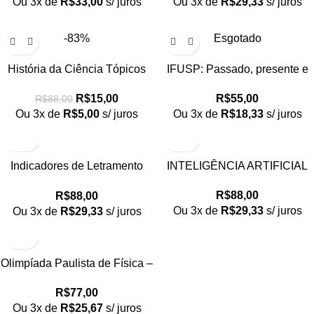
Ou 3x de
R$
33,00
s/ juros
Ou 3x de
R$
29,33
s/ juros
Aportes Teóricos
-83%
Esgotado
História da Ciência Tópicos
IFUSP: Passado, presente e
Atuais 3
futuro
R$
15,00
R$
55,00
R$
88,00
Ou 3x de
R$
5,00
s/ juros
Ou 3x de
R$
18,33
s/ juros
Indicadores de Letramento
INTELIGÊNCIA ARTIFICIAL
Científico e em Língua Materna:
R$
88,00
R$
88,00
Construções por Meio da
Ou 3x de
R$
29,33
s/ juros
Ou 3x de
R$
29,33
s/ juros
Abordagem CTSA no Ensino de
Ciências
Olimpíada Paulista de Física –
Questões resolvidas e
R$
77,00
comentadas (volume 1 ENSINO
Ou 3x de
R$
25,67
s/ juros
MÉDIO)