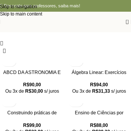
Desconto para professores,
saiba mais!
Skip to navigation
Skip to main content
0
ABCD DA ASTRONOMIA E
Álgebra Linear: Exercícios
ASTROFÍSICA, O
R$
94,00
R$
90,00
Ou 3x de
R$
31,33
s/ juros
Ou 3x de
R$
30,00
s/ juros
Construindo práticas de
Ensino de Ciências por
esperança no ensino de
Investigação Propostas Teórico
R$
99,00
R$
88,00
Ciências e Biologia
Práticas a Partir de Diferentes