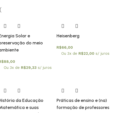
Energia Solar e
Heisenberg
preservação do meio
R$
66,00
ambiente
Ou 3x de
R$
22,00
s/ juros
R$
88,00
Ou 3x de
R$
29,33
s/ juros
História da Educação
Práticas de ensino e (na)
Matemática e suas
formação de professores