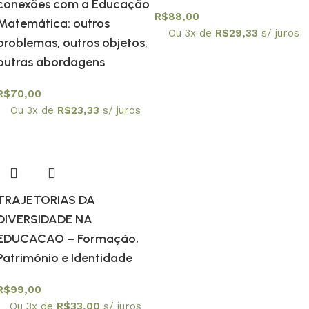
conexões com a Educação
R$
88,00
Matemática: outros
Ou 3x de
R$
29,33
s/ juros
problemas, outros objetos,
outras abordagens
R$
70,00
Ou 3x de
R$
23,33
s/ juros
TRAJETORIAS DA
DIVERSIDADE NA
EDUCACAO – Formação,
Patrimônio e Identidade
R$
99,00
Ou 3x de
R$
33,00
s/ juros