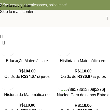
Desconto para professores,
saiba mais!
Skip to navigation
Skip to main content
0
Educação Matemática e
História da Matemática em
Pesquisa: Algumas
Atividades Didáticas
R$
104,00
R$
110,00
Perspectivas
Ou 3x de
R$
34,67
s/ juros
Ou 3x de
R$
36,67
s/ juros
Historia da Matemática no
Núcleo Gera dez anos Entre a
Ensino: Entre trajetórias
Universidade e a Escola Básic
R$
110,00
R$
110,00
profissionais epistemológicas e