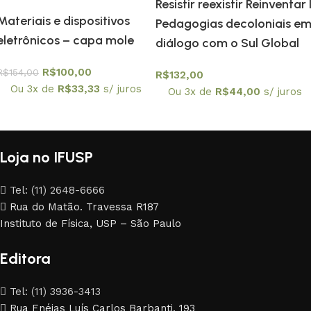
Resistir reexistir Reinventar I
Materiais e dispositivos
Pedagogias decoloniais e
eletrônicos – capa mole
diálogo com o Sul Global
R$
100,00
R$
154,00
R$
132,00
Ou 3x de
R$
33,33
s/ juros
Ou 3x de
R$
44,00
s/ juros
Loja no IFUSP
Tel: (11) 2648-6666
Rua do Matão. Travessa R187
Instituto de Física, USP – São Paulo
Editora
Tel: (11) 3936-3413
Rua Enéias Luís Carlos Barbanti, 193