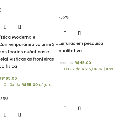
-55%
Física Moderna e
Leituras em pesquisa
Contemporânea volume 2 –
qualitativa
das teorias quânticas e
relativísticas às fronteiras
R$
45,00
R$
99,00
da física
Ou 3x de
R$
15,00
s/ juros
R$
165,00
Ou 3x de
R$
55,00
s/ juros
-35%