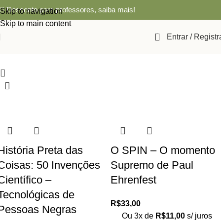
Desconto para professores,
saiba mais!
Skip to navigation
Skip to main content
0
Entrar / Registr
História Preta das
O SPIN – O momento
Coisas: 50 Invenções
Supremo de Paul
Científico –
Ehrenfest
Tecnológicas de
R$
33,00
Pessoas Negras
Ou 3x de
R$
11,00
s/ juros