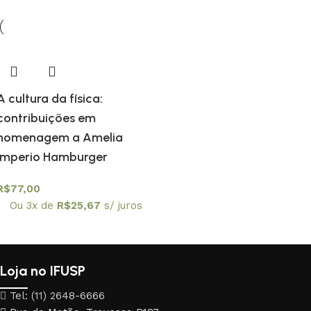
A cultura da física:
contribuições em
homenagem a Amelia
Imperio Hamburger
R$
77,00
Ou 3x de
R$
25,67
s/ juros
Loja no IFUSP
Tel: (11) 2648-6666