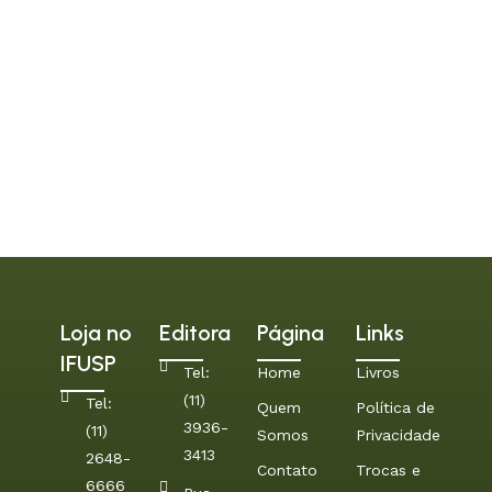
Loja no
Editora
Página
Links
IFUSP
Tel:
Home
Livros
(11)
Tel:
Quem
Política de
3936-
(11)
Somos
Privacidade
3413
2648-
Contato
Trocas e
6666