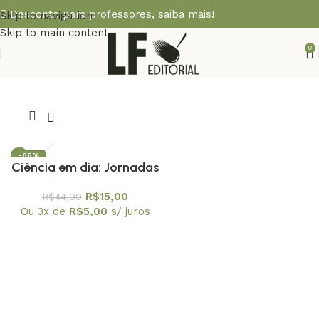
Desconto para professores,
saiba mais!
Skip to navigation
Skip to main content
0
-66%
Ciência em dia: Jornadas
de divulgação cientifica
R$
15,00
R$
44,00
Ciência Alimentando o
Ou 3x de
R$
5,00
s/ juros
Brasil