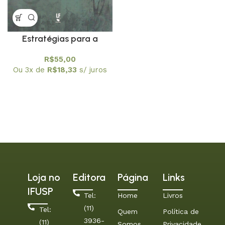
Estratégias para a
inserção da História da
R$
55,00
Ciência no Ensino: um
Ou 3x de
R$
18,33
s/ juros
compromisso com os
conhecimentos básicos
de Quimica
Loja no
Editora
Página
Links
IFUSP
Tel:
Home
Livros
(11)
Tel:
Quem
Política de
3936-
(11)
Somos
Privacidade