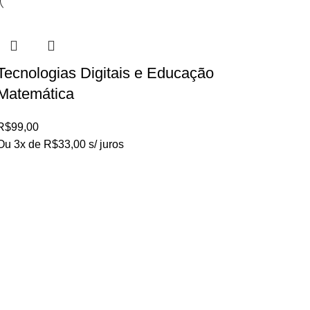
Tecnologias Digitais e Educação
Matemática
R$
99,00
Ou 3x de
R$
33,00
s/ juros
Loja no IFUSP
Tel: (11) 2648-6666
Rua do Matão. Travessa R187
Instituto de Física, USP – São Paulo