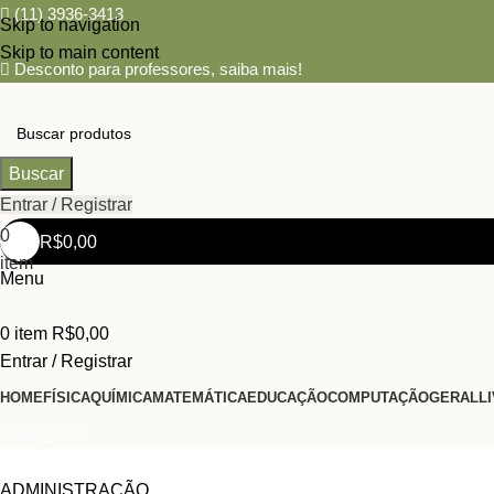
(11) 3936-3413
Skip to navigation
Skip to main content
Desconto para professores,
saiba mais!
Buscar
Entrar / Registrar
0
R$
0,00
item
Menu
0
item
R$
0,00
Entrar / Registrar
HOME
FÍSICA
QUÍMICA
MATEMÁTICA
EDUCAÇÃO
COMPUTAÇÃO
GERAL
L
Categorias
ADMINISTRAÇÃO