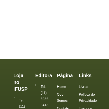
Loja
Editora
Página
Links
no
Tel:
Home
Livros
IFUSP
(11)
Quem
Política de
3936-
Tel:
Somos
Privacidade
3413
(11)
Contato
Trocas e