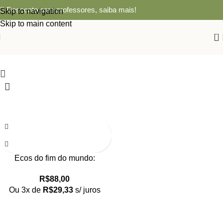
Desconto para professores,
saiba mais!
Skip to navigation
Skip to main content
0
Ecos do fim do mundo:
mudanças ambientais e vida
R$
88,00
social em tempo de COVID-19
Ou 3x de
R$
29,33
s/ juros