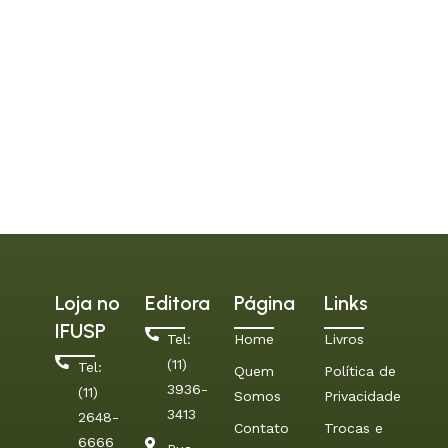
Loja no
Editora
Página
Links
IFUSP
Tel:
Home
Livros
(11)
Tel:
Quem
Política de
3936-
(11)
Somos
Privacidade
3413
2648-
Contato
Trocas e
6666