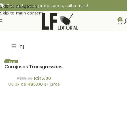
Desconto para professores,
saiba mais!
Skip to navigation
Skip to main content
0
-83%
Corajosas Transgressões:
Reflexões e Relatos de
R$
15,00
R$
88,00
Experiências de
Ou 3x de
R$
5,00
s/ juros
Educadores