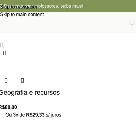
Desconto para professores,
saiba mais!
Skip to navigation
Skip to main content
0
Geografia e recursos
naturais: estudo de
R$
88,00
caso.
Ou 3x de
R$
29,33
s/ juros