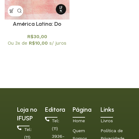
América Latina: Do
Colonialismo ao
R$
30,00
Imperalismo
Ou 3x de
R$
10,00
s/ juros
Loja no
Editora
Página
Links
IFUSP
Tel:
Home
Livros
(11)
Tel:
Quem
Política de
3936-
(11)
Somos
Privacidade