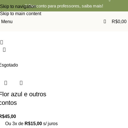
0
Desconto para professores,
saiba mais!
Skip to navigation
Skip to main content
Menu
R$
0,00
Esgotado
Flor azul e outros
contos
R$
45,00
Ou 3x de
R$
15,00
s/ juros