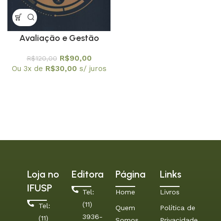
Avaliação e Gestão
pesquisas educacionais e
R$
90,00
R$
120,00
administrativas
Ou 3x de
R$
30,00
s/ juros
Loja no
Editora
Página
Links
IFUSP
Tel:
Home
Livros
(11)
Tel:
Quem
Política de
3936-
(11)
Somos
Privacidade