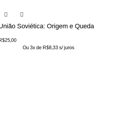
União Soviética: Origem e Queda
R$
25,00
Ou 3x de
R$
8,33
s/ juros
Loja no IFUSP
Tel: (11) 2648-6666
Rua do Matão. Travessa R187
Instituto de Física, USP – São Paulo
Editora