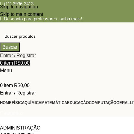
(11) 3936-3413
Skip to navigation
Skip to main content
Desconto para professores,
saiba mais!
Buscar
Entrar / Registrar
0
item
R$
0,00
Menu
0
item
R$
0,00
Entrar / Registrar
HOME
FÍSICA
QUÍMICA
MATEMÁTICA
EDUCAÇÃO
COMPUTAÇÃO
GERAL
L
Categorias
ADMINISTRAÇÃO