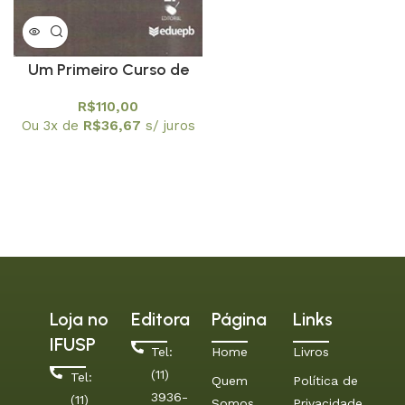
Um Primeiro Curso de
Álgebra Linear últimos
R$
110,00
exemplares
Ou 3x de
R$
36,67
s/ juros
Loja no
Editora
Página
Links
IFUSP
Tel:
Home
Livros
(11)
Tel:
Quem
Política de
3936-
(11)
Somos
Privacidade