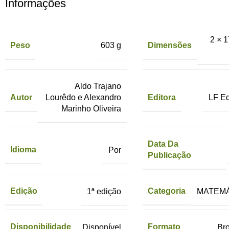
Informações
2 × 1
Peso
Dimensões
603 g
Aldo Trajano
Autor
Editora
Lourêdo e Alexandro
LF Ed
Marinho Oliveira
Data Da
Idioma
Por
Publicação
Edição
Categoria
1ª edição
MATEMÁ
Disponibilidade
Formato
Disponível
Br