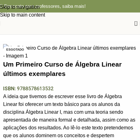
Desconto para professores,
saiba mais!
Skip to navigation
Skip to main content
0
Início
MATEMÁTICA
ESGOTADO
Um Primeiro Curso de Álgebra Linear
últimos exemplares
ISBN:
9788578613532
A ideia que tivemos de escrever esse livro de Álgebra
Linear foi oferecer um texto básico para os alunos da
disciplina Álgebra Linear I, mas com uma teoria sendo
apresentada de maneira formal e detalhada, assim como as
aplicações dos resultados. Ao lê-lo este texto pretendemos
que os alunos dominem os conceitos e despertem