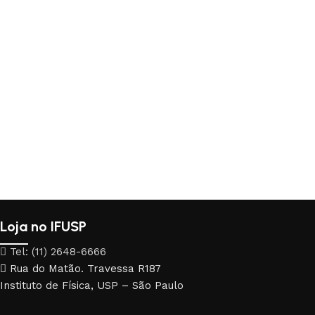
Loja no IFUSP
Tel: (11) 2648-6666
Rua do Matão. Travessa R187
Instituto de Física, USP – São Paulo