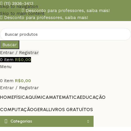
(11) 3936-3413
Skip to navigation
Desconto para professores,
saiba mais!
Skip to main content
Desconto para professores,
saiba mais!
Buscar
Entrar / Registrar
0
item
R$
0,00
Menu
0
item
R$
0,00
Entrar / Registrar
HOME
FÍSICA
QUÍMICA
MATEMÁTICA
EDUCAÇÃO
COMPUTAÇÃO
GERAL
LIVROS GRATUÍTOS
Categorias