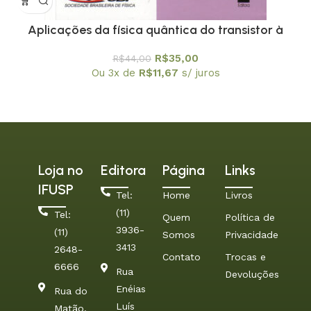
Aplicações da física quântica do transistor à
nanotecnologia – Coleção Temas Atuais de Física
R$
35,00
R$
44,00
/ SBF
Ou 3x de
R$
11,67
s/ juros
Loja no
Editora
Página
Links
IFUSP
Tel:
Home
Livros
(11)
Tel:
Quem
Política de
3936-
(11)
Somos
Privacidade
3413
2648-
Contato
Trocas e
6666
Rua
Devoluções
Enéias
Rua do
Luís
Matão.