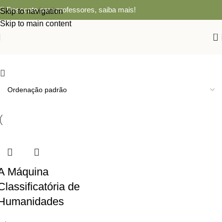
Desconto para professores,
saiba mais!
Skip to navigation
Skip to main content
0
A Máquina
Classificatória de
Humanidades