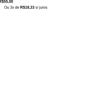
R$
55,00
Ou 3x de
R$
18,33
s/ juros
Loja no IFUSP
Tel: (11) 2648-6666
Rua do Matão. Travessa R187
Instituto de Física, USP – São Paulo