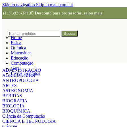
Skip to navigation
Skip to main content
(11) 3936-3413
Desconto para professores,
saiba mais!
Buscar
Home
Física
Química
Matemática
Educação
Computação
Geral
ADMINISTRAÇÃO
Livros Gratuítos
AGRICULTURA
ANTROPOLOGIA
ARTES
ASTRONOMIA
BEBIDAS
BIOGRAFIA
BIOLOGIA
BIOQUÍMICA
Ciência da Computação
CIÊNCIA E TECNOLOGIA
Ciências