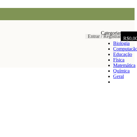
Categorias
Entrar / Registrar
R$
0,0
Biologia
Computaçã
Educação
Física
Matemática
Química
Geral